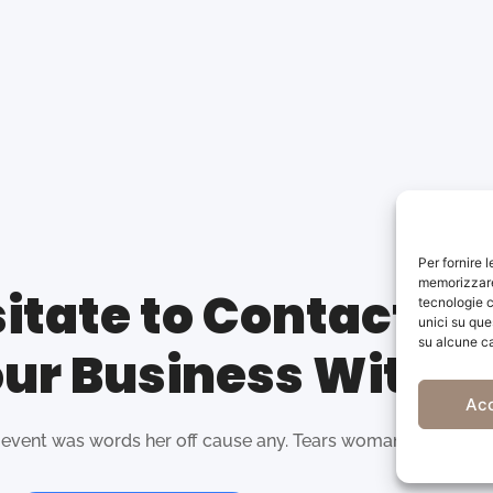
Per fornire 
memorizzare 
itate to Contact Us
tecnologie c
unici su que
su alcune ca
ur Business With U
Ac
 event was words her off cause any. Tears woman which no i