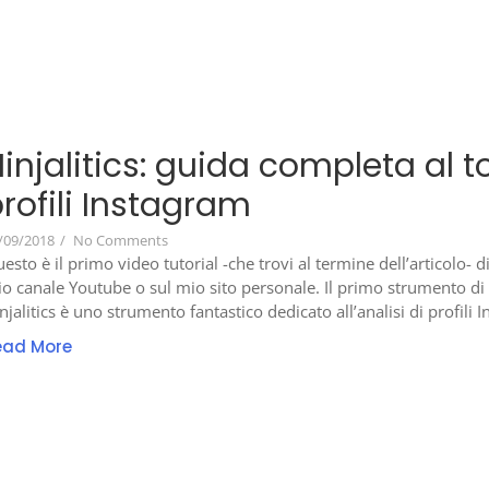
injalitics: guida completa al to
rofili Instagram
/09/2018
/
No Comments
esto è il primo video tutorial -che trovi al termine dell’articolo- d
o canale Youtube o sul mio sito personale. Il primo strumento di cu
njalitics è uno strumento fantastico dedicato all’analisi di profili I
ead More