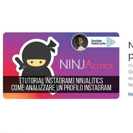
N
p
05
Qu
mi
Ni
R